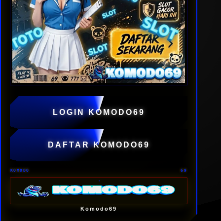
AUTH:01
LOGIN KOMODO69
NEW:USER
DAFTAR KOMODO69
KOMODO
69
Komodo69